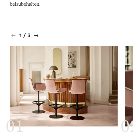
beizubehalten.
1
/
3