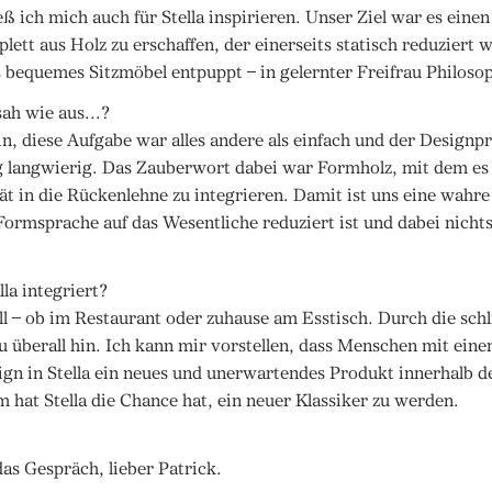
ß ich mich auch für Stella inspirieren. Unser Ziel war es ein
tt aus Holz zu erschaffen, der einerseits statisch reduziert w
s bequemes Sitzmöbel entpuppt – in gelernter Freifrau Philoso
ah wie aus...?
n, diese Aufgabe war alles andere als einfach und der Designp
ig langwierig. Das Zauberwort dabei war Formholz, mit dem es 
̈t in die Rückenlehne zu integrieren. Damit ist uns eine wahr
 Formsprache auf das Wesentliche reduziert ist und dabei nicht
lla integriert?
ll – ob im Restaurant oder zuhause am Esstisch. Durch die schl
zu überall hin. Ich kann mir vorstellen, dass Menschen mit ein
gn in Stella ein neues und unerwartendes Produkt innerhalb de
m hat Stella die Chance hat, ein neuer Klassiker zu werden.
das Gespräch, lieber Patrick.