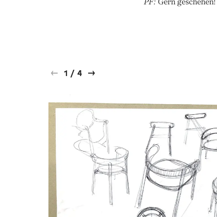
PF:
Gern geschehen
1
/
4