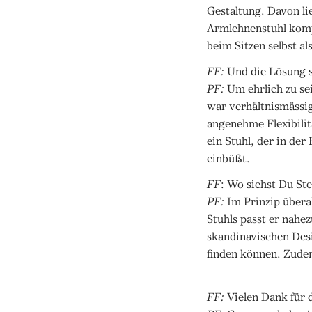
Gestaltung. Davon lie
Armlehnenstuhl komple
beim Sitzen selbst al
FF:
Und die Lösung s
PF:
Um ehrlich zu sei
war verhältnismäss
angenehme Flexibilita
ein Stuhl, der in der
einbüßt.
FF
: Wo siehst Du Ste
PF:
Im Prinzip übera
Stuhls passt er nahe
skandinavischen Desi
finden können. Zude
FF:
Vielen Dank für 